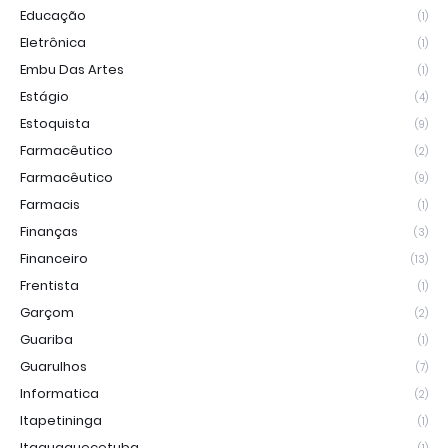
Educação
(1)
Eletrônica
(1)
Embu Das Artes
(1)
Estágio
(4)
Estoquista
(9)
Farmacêutico
(2)
Farmacêutico
(9)
Farmacis
(1)
Finanças
(3)
Financeiro
(13)
Frentista
(1)
Garçom
(2)
Guariba
(1)
Guarulhos
(7)
Informatica
(2)
Itapetininga
(1)
Itaquaquecetuba