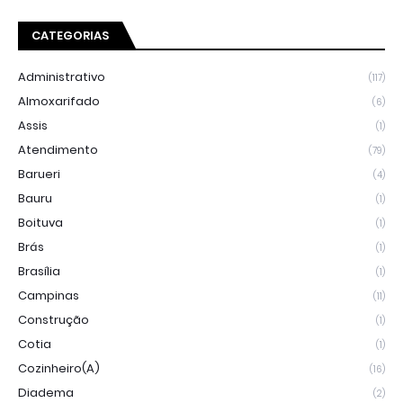
CATEGORIAS
Administrativo
(117)
Almoxarifado
(6)
Assis
(1)
Atendimento
(79)
Barueri
(4)
Bauru
(1)
Boituva
(1)
Brás
(1)
Brasília
(1)
Campinas
(11)
Construção
(1)
Cotia
(1)
Cozinheiro(a)
(16)
Diadema
(2)