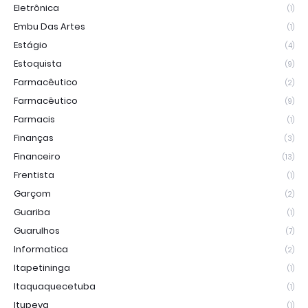
Eletrônica
(1)
Embu Das Artes
(1)
Estágio
(4)
Estoquista
(9)
Farmacêutico
(2)
Farmacêutico
(9)
Farmacis
(1)
Finanças
(3)
Financeiro
(13)
Frentista
(1)
Garçom
(2)
Guariba
(1)
Guarulhos
(7)
Informatica
(2)
Itapetininga
(1)
Itaquaquecetuba
(1)
Itupeva
(1)